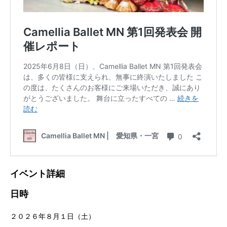
イベント詳細
日時
２０２６年８⽉１⽇（⼟）