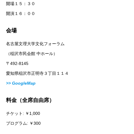
開場１５：３０
開演１６：００
会場
名古屋⽂理⼤学⽂化フォーラム
（稲沢市⺠会館 中ホール）
〒492-8145
愛知県稲沢市正明寺３丁目１１４
>> GoogleMap
料⾦（全席自由席）
チケット: ￥1,000
プログラム: ￥300